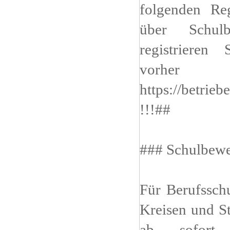
folgenden Reg
über Schulb
registrieren 
vorh
https://betrie
!!!##
### Schulbew
Für Berufssch
Kreisen und St
ab sofort