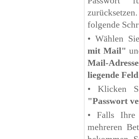
Passwort 
zurücksetze
folgende Schr
• Wählen Si
mit Mail"
u
Mail-Adress
liegende Feld
• Klicken S
"Passwort ve
• Falls Ihre
mehreren Betr
bekommen Si