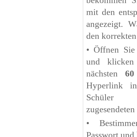
mit den ents
angezeigt. W
den korrekten
• Öffnen Sie
und klicken
nächsten
60
Hyperlink i
Schüler 
zugesendeten 
• Bestimm
Passwort und b