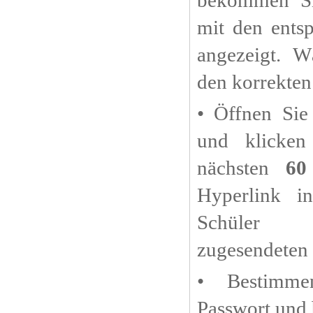
mit den ents
angezeigt. W
den korrekten
• Öffnen Sie
und klicken
nächsten
60
Hyperlink i
Schüler 
zugesendeten 
• Bestimm
Passwort und b