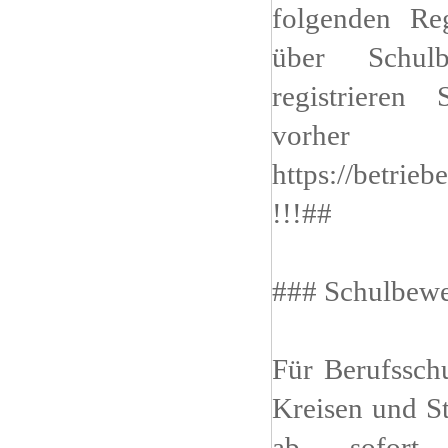
folgenden Reg
über Schulb
registrieren 
vorh
https://betrie
!!!##
### Schulbew
Für Berufssch
Kreisen und St
ab sofort