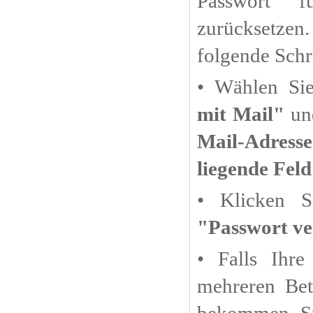
Passwort 
zurücksetze
folgende Schr
• Wählen Si
mit Mail"
u
Mail-Adress
liegende Feld
• Klicken S
"Passwort ve
• Falls Ihre
mehreren Betr
bekommen Si